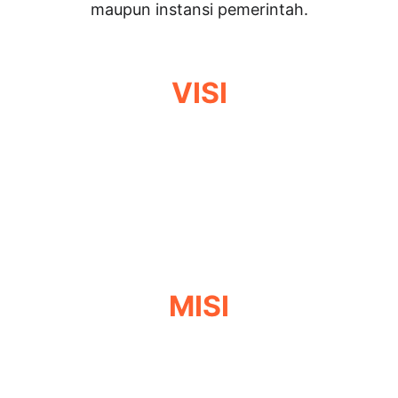
maupun instansi pemerintah.
VISI
Menjadi perusahaan kontruksi jendela dan 
pintu terbaik di Indonesia dengan 
spesialisasi produk UPVC, Aluminium, dan 
Stainless
MISI
Memastikan produk dengan teknologi 
terbaru berbahan UPVC, Aluminum dan 